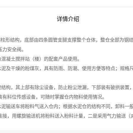
详情介绍
圆柱形结构，底部由四条圆管支腿支撑整个仓体，整仓全部为钢
及压力安全阀。
作为混凝土搅拌站（楼）的配套产品使用。
装水泥及干燥的粉煤灰，具有防雨、防潮、使用方便等特点；规格
。
支架结构，其上部有除尘设备，防止粉尘泄漏，下部装有破拱装置
并装有料位传感设备，可随时掌握仓内物料使用情况。
装水泥输送车将粉料气送入仓内；根据水泥仓的结构不同，卸料一
连接，用螺旋输送机将粉料送入粉料计量，二是采用气力输送（