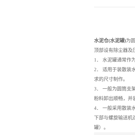
水泥仓(水泥罐)
为
顶部设有除尘器
1． 水泥罐通常
2． 适用于装散
求的尺寸制作
3． 一般为圆筒
粉料卸出顺畅，
4． 一般采用散
下部与螺旋输送机
罐）。