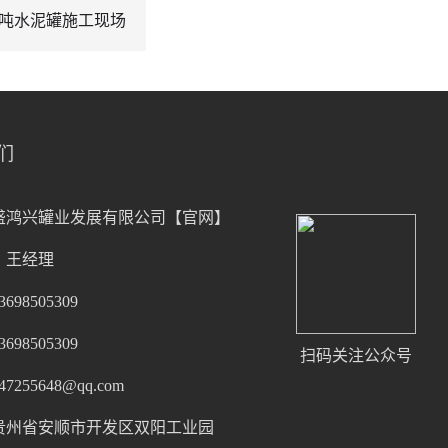
0吨水泥罐施工现场
们
盛鸿兴罐业发展有限公司【官网】
：王经理
98505309
98505309
扫码关注公众号
255648@qq.com
贵州省安顺市开发区双阳工业园