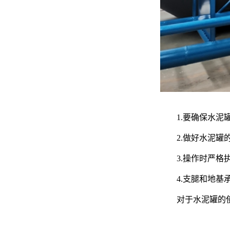
1.要确保水
2.做好水泥
3.操作时严
4.支腿和地
对于水泥罐的