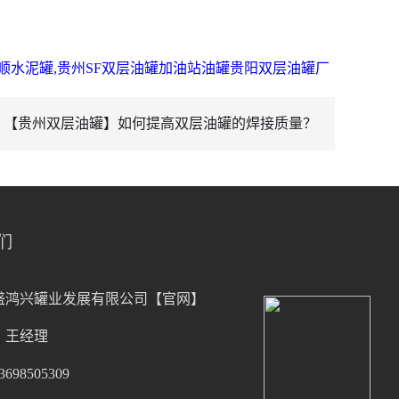
顺水泥罐,贵州SF双层油罐加油站油罐贵阳双层油罐厂
：【贵州双层油罐】如何提高双层油罐的焊接质量？
们
盛鸿兴罐业发展有限公司【官网】
：王经理
98505309