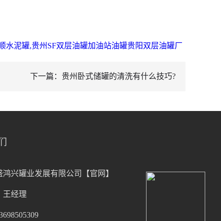
顺水泥罐,贵州SF双层油罐加油站油罐贵阳双层油罐厂
下一篇：贵州卧式储罐的清洗有什么技巧?
们
盛鸿兴罐业发展有限公司【官网】
：王经理
98505309